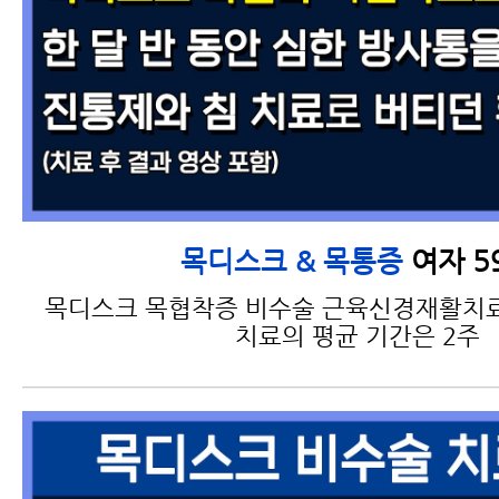
여자 5
목디스크 & 목통증
목디스크 목협착증 비수술 근육신경재활치료
치료의 평균 기간은 2주