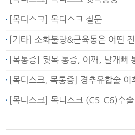
[목디스크] 목디스크 질문
목디스크에 좋은 운동 -
[기타] 소화불량&근육통은 어떤 진료를 
짧아진 목 앞쪽 근육 늘
리는 운동
[목통증] 뒷목 통증, 어깨, 날개뼈 통
[목디스크, 목통증] 경추유합술 이후에도 뒷목통증 증상이
목디스크운동 이거 하나
[목디스크] 목디스크 (C5-C6)수
로 끝낸다. 도리도리 운
동 질문편