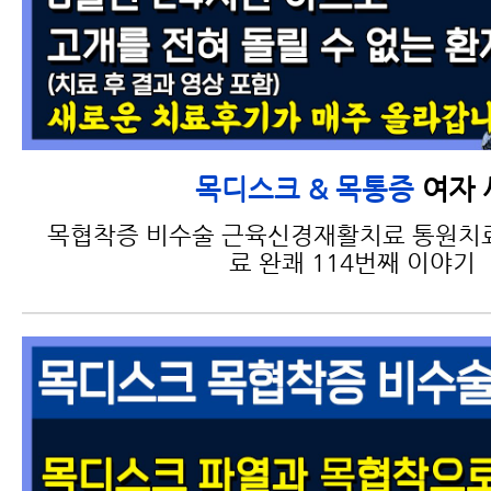
여자 
목디스크 & 목통증
목협착증 비수술 근육신경재활치료 통원치
료 완쾌 114번째 이야기