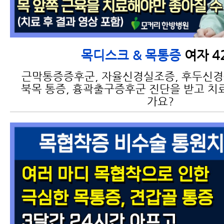
목디스크운동 절대로 하
지 말아야 할 3가지
여자 4
목디스크 & 목통증
근막통증증후군, 자율신경실조증, 후두신경통
북목 통증, 흉곽출구증후군 진단을 받고 치
가요?