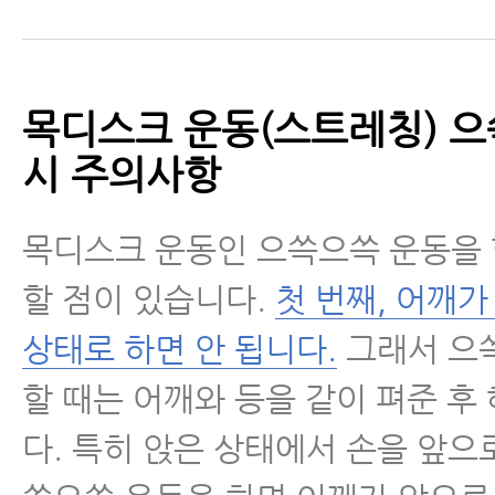
경추관협착증
허리디스크
목디스크 운동(스트레칭) 
시 주의사항
허리통증
목디스크 운동인 으쓱으쓱 운동을 
좌골신경통
할 점이 있습니다.
첫 번째, 어깨가
척추관협착증
상태로 하면 안 됩니다.
그래서 으
할 때는 어깨와 등을 같이 펴준 후
척추분리증
다. 특히 앉은 상태에서 손을 앞으로
척추전방전위증