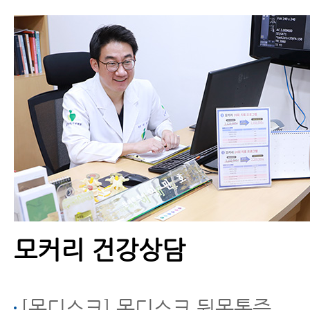
세'
목디스크를 악화시키는
생활습관 6가지
모커리 건강상담
목디스크, 목통증 환자가
꼭 알아야 할 수면 자세
4가지
[목디스크] 목디스크 뒷목통증