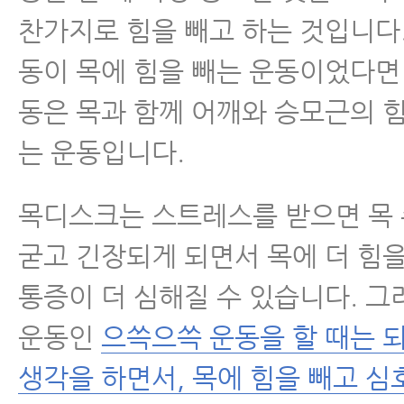
하지 말아야 할 3가지
찬가지로 힘을 빼고 하는 것입니다
동이 목에 힘을 빼는 운동이었다면
- 목디스크병원 잘 고르는 법
동은 목과 함께 어깨와 승모근의 
- 목디스크, 목통증의 유일한 원인
는 운동입니다.
- 목디스크 약화시키는 생활습관
목디스크는 스트레스를 받으면 목
- 목디스크 수면자세
굳고 긴장되게 되면서 목에 더 힘
- 목디스크 치료해도 낫지 않는 이
통증이 더 심해질 수 있습니다. 
운동인
으쓱으쓱 운동을 할 때는 
- 목디스크운동 이거 하나로 끝낸다
동 질문편
생각을 하면서, 목에 힘을 빼고 