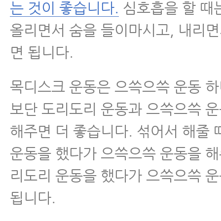
는 것이 좋습니다.
심호흡을 할 때
- 목디스크, 거북목, 일자목 목통
유발하는 수면 자세와 교정법
올리면서 숨을 들이마시고, 내리
면 됩니다.
- 목디스크증상, 목 주변의 뭉친 
증상이 좋아지는 이유와 목 근육 
목디스크 운동은 으쓱으쓱 운동 
- 이런 목디스크 환자는 금방 좋아
보단 도리도리 운동과 으쓱으쓱 
습니다
해주면 더 좋습니다. 섞어서 해줄
목통증
운동을 했다가 으쓱으쓱 운동을 해
리도리 운동을 했다가 으쓱으쓱 
일자목/거북목
됩니다.
척수증