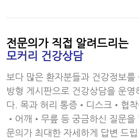
목디스크 치료가 허리디
스크 치료보다 더 쉽고
빠른 이유 3가지
전문의가 직접 알려드리는
모커리 건강상담
목디스크 자가진단 - 스
펄링테스트
보다 많은 환자분들과 건강정보를
방형 게시판으로 건강상담을 운영
다. 목과 허리 통증•디스크•협
•어깨•무릎 등 궁금하신 질문을
목디스크, 목통증을 일으
문의가 최대한 자세하게 답변 드립
키는 유일한 1가지 '자