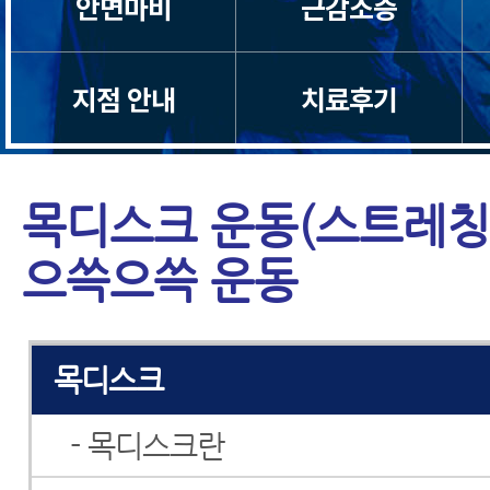
안면마비
근감소증
지점 안내
치료후기
목디스크 운동(스트레칭)
으쓱으쓱 운동
목디스크
- 목디스크란