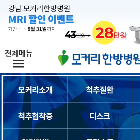
모커리소개
척추질환
척추협착증
디스크