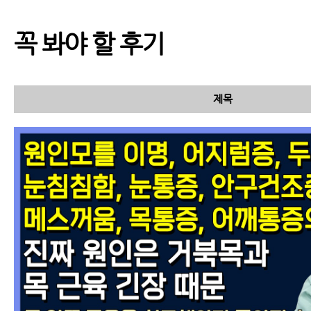
꼭 봐야 할 후기
실손보험적용 가능한 한
•양방협진 목디스크 치
료 프로그램
제목
목디스크치료방법, 한방
에서 목디스크를 치료하
는 방법과 증상이 좋아지
는 원리