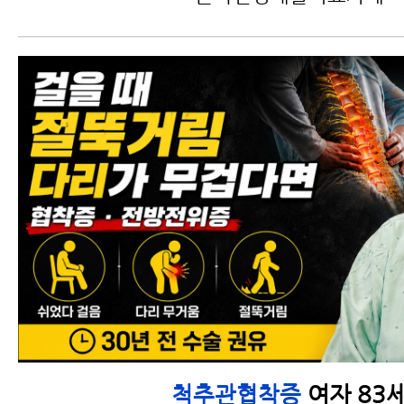
여자 83
척추관협착증