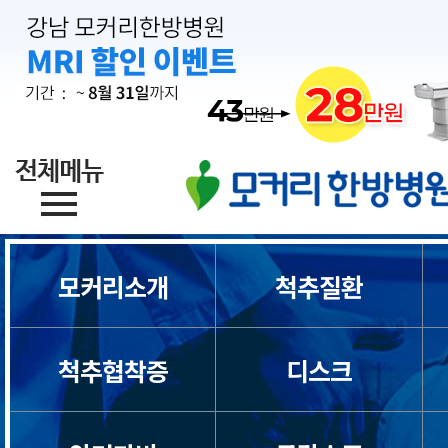
모커리소개
척추질환
척추협착증
디스크