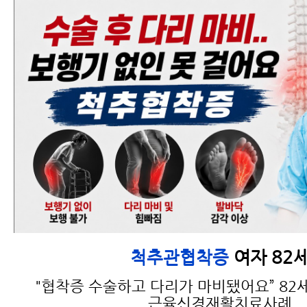
여자 82
척추관협착증
"협착증 수술하고 다리가 마비됐어요” 82
근육신경재활치료사례