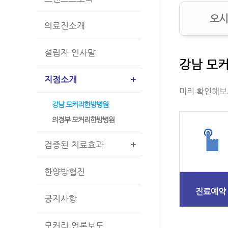
오시
의료진소개
설립자 인사말
강남 모
지점소개
+
미리 확인해보
강남 모커리한방병원
의정부 모커리한방병원
검증된 치료효과
+
한양방협진
진료예약
공지사항
모커리 언론보도