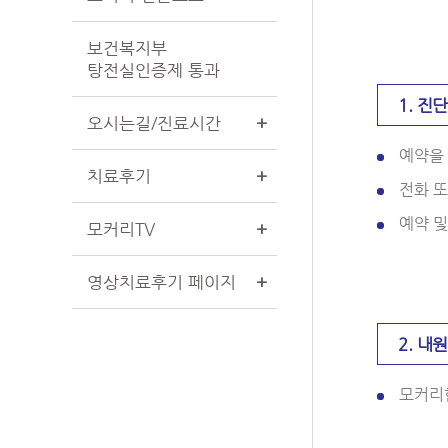
보건복지부
탕전실인증제 통과
1. 진
오시는길/진료시간
+
예약을 
치료후기
+
전화 또
예약 및
모커리TV
+
영상치료후기 페이지
+
2. 내
모커리