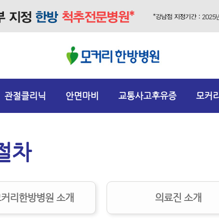
관절클리닉
안면마비
교통사고후유증
모커
절차
커리한방병원 소개
의료진 소개