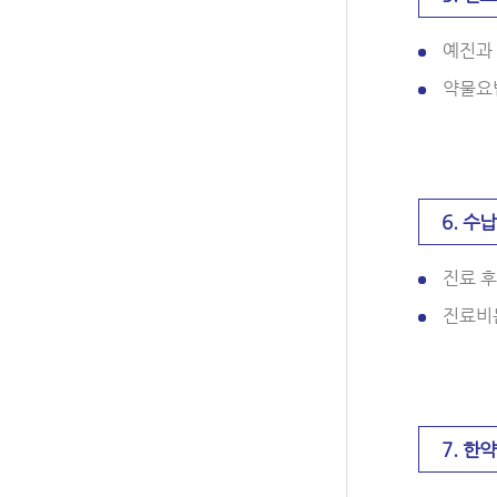
예진과
약물요법
6. 수납
진료 후
진료비는
7. 한