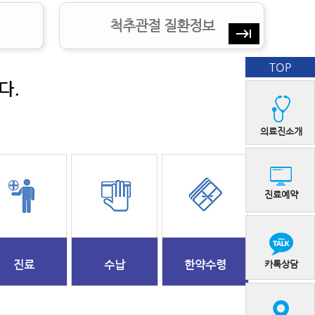
척추관절 질환정보
keyboard_tab
TOP
다.
의료진소개
진료예약
진료
수납
한약수령
카톡상담