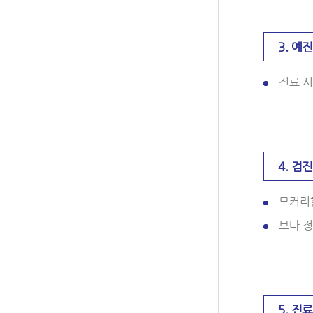
3. 예
진료 시
4. 검진
모커리
보다 정
5. 진료