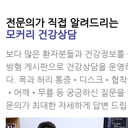
허리 주변의 뭉친 근육만
풀어줘도 허리디스크 증
전문의가 직접 알려드리는
상이 좋아지는 이유와 근
모커리 건강상담
육 풀기 운동
보다 많은 환자분들과 건강정보를
허리디스크파열 자연치
방형 게시판으로 건강상담을 운영
유 실전편 2탄 - 회복기
다. 목과 허리 통증•디스크•협
간 및 회복패턴 잘 알기
•어깨•무릎 등 궁금하신 질문을
문의가 최대한 자세하게 답변 드립
허리디스크에 좋은 운동