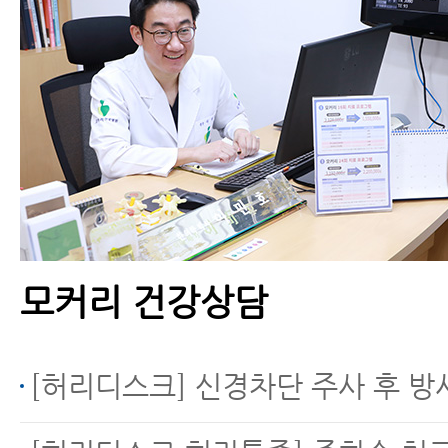
허리디스크 환자가 하지
말아야 할 앉는 자세 6가
지
모커리 건강상담
허리디스크 터지면 흡수
[허리디스크] 신경차단 주사 후 방
되는 이유