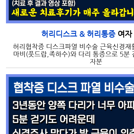
여자 
허리디스크 & 허리통증
허리협착증 디스크파열 비수술 근육신경재
마비(풋드랍,족하수)와 다리 통증으로 5분 
자분