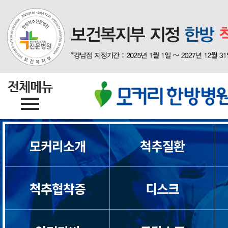
모커리소개
척추질환
척추협착증
디스크