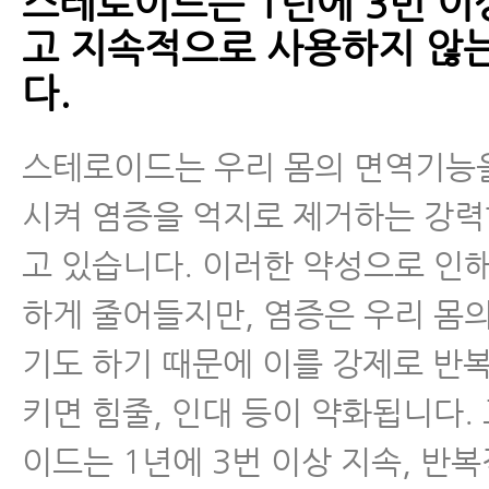
스테로이드는 1년에 3번 이
- 자고 일어나면 아침에 통증이 
고 지속적으로 사용하지 않는
크 환자가 매일 꼭 해야 하는 4가지
다.
- 허리디스크 협착증 신전운동에 
스테로이드는 우리 몸의 면역기능
- 허리디스크가 오랫동안 낫지 않
시켜 염증을 억지로 제거하는 강력
유와 해결 방법
고 있습니다. 이러한 약성으로 인
- 허리디스크보존치료 오래해도 안
하게 줄어들지만, 염증은 우리 몸
도대체 무엇이 문제인가? 해결 방
기도 하기 때문에 이를 강제로 반
허리통증
키면 힘줄, 인대 등이 약화됩니다.
좌골신경통
이드는 1년에 3번 이상 지속, 반