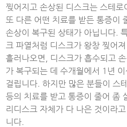
찢어지고 손상된 디스크는 스테로
- 추간판탈출증 재발 막는 방법, 
또 다른 어떤 치료를 받든 통증이
- 추간판탈출증 운동 1.스케이트 
손상이 복구된 상태가 아닙니다. 
- 추간판탈출증 운동 2.데스크 플
크 파열처럼 디스크가 왕창 찢어져
흘러나오면, 디스크가 흡수되고 
- 추간판탈출증 운동 3.허리 도리
가 복구되는 데 수개월에서 1년 
- 추간판탈출증 운동 4.걷기 운동
걸립니다. 하지만 많은 분들이 스
- 추간판탈출증 운동 5.허리 돌리
등의 치료를 받고 통증이 줄어 좀 
리디스크 자체가 다 나은 것이라고
- 추간판탈출증 운동 6.골반 운동
니다.
- 추간판탈출증 운동 7.고관절•무