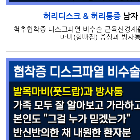
허리디스크 수술 신중히
남자 
허리디스크 & 허리통증
결정해야 하는 이유
척추협착증 디스크파열 비수술 근육신경재
마비(힘빠짐) 증상과 방사