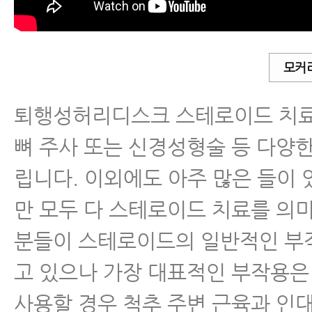
- 허리디스크 초기증상 자연치유
- 허리디스크 자연치유 - 이론편
모커
- 허리디스크파열 자연치유 - 실전편
퇴행성허리디스크 스테로이드 치료
- 허리디스크파열 자연치유 - 실전편
뼈 주사 또는 신경성형술 등 다양
및 회복패턴 알기
립니다. 이외에도 아주 많은 들이 
- 서울 한방척추전문병원이 알려
만 모두 다 스테로이드 치료를 의
수술 신중히 결정해야 하는 이유
분들이 스테로이드의 일반적인 부
- 허리디스크 파열
고 있으나 가장 대표적인 부작용
사용할 경우 척추 주변 근육과 인
- 허리디스크 파열 흡수되는 이유