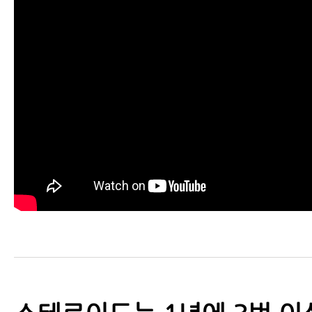
- 허리디스크파열 회복 단계와 단
- 허리디스크는 어떻게 척추협착증
까? 전조증상과 진행을 막는 방법
- 허리신경주사 꼭 맞아야 할 이유
안 되는 이유
- 허리디스크 운동 불변의 법칙, 
않으면 여러분의 허리는 나빠집니
- 허리디스크 허리통증 환자는 일
닌 와이드 스쿼트를 해야 한다