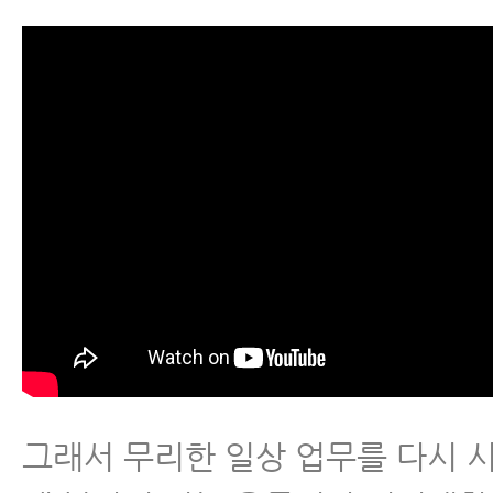
- 추간판탈출증 운동 8.맨몸스쿼트
- 추간판탈출증 운동 9.계단 오르
- 추간판탈출증 운동 10.모커리 
- 퇴행성허리디스크와 허리디스크
- 허리디스크, 척추관협착증 MRI
면 안 되는 이유
- 허리디스크치료 - 허리디스크에
속 맞으신다고요?
그래서 무리한 일상 업무를 다시 