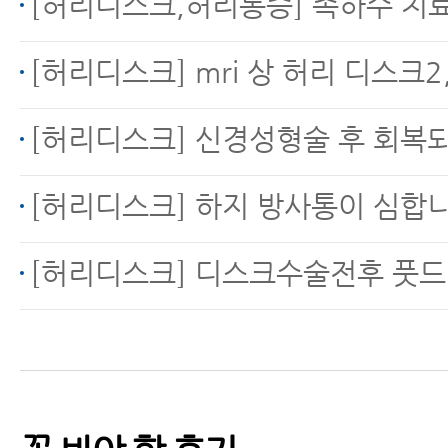
[허리디스크,허리통증] 족하수 치
[허리디스크] mri 상 허리 디스크2,3번 사이 파열 수액 흘러 왼쪽다리 무릎주변, 허벅지 
허리디스크치료 - 허리
[허리디스크] 신경성형술 후 회복되고 있
디스크에 신경주사만 계
[허리디스크] 하지 방사통이 심합
속 맞으신다고요?
[허리디스크] 디스크수술전후 풋드
허리디스크 파열 한방치
료로 어떻게 좋아질까
요?