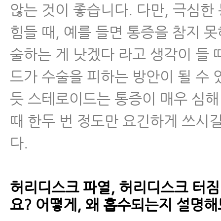
않는 것이 좋습니다. 다만, 극심한
척추관협착증
힘들 때, 예를 들면 통증을 참지 못
척추분리증
술하는 게 낫겠다 라고 생각이 들
드가 수술을 피하는 방안이 될 수 
척추전방전위증
듯 스테로이드는 통증이 매우 심해
척추유합술 후 재발
때 한두 번 정도만 요긴하게 쓰시
다.
척추운동법
섬유근육통
허리디스크 파열, 허리디스크 터짐
요? 어떻게, 왜 흡수되는지 설명
수술 후 통증·재활