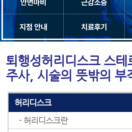
안면마비
근감소증
목디스크
지점 안내
치료후기
목통증
일자목/거북목
퇴행성허리디스크 스테
척수증
주사, 시술의 뜻밖의 부
경추관협착증
허리디스크
- 허리디스크란