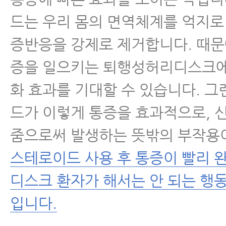
드는 우리 몸의 면역체계를 억지로
- 허리디스크 의자, 허리에 좋은 의
증반응을 강제로 제거합니다. 때문
- 허리디스크 치료해도 낫지 않는 
증을 일으키는 퇴행성허리디스크에
- 허리디스크 수술을 꼭 해야 하는
화 효과를 기대할 수 있습니다. 
드가 이렇게 통증을 효과적으로, 
- 퇴행성허리디스크 스테로이드 주
밖의 부작용
줌으로써 발생하는 뜻밖의 부작용
스테로이드 사용 후 통증이 빨리 
- 허리디스크 악화시키는 생활습관
디스크 환자가 해서는 안 되는 행
- 추간판탈출증 환자, 새우잠이 안
입니다.
- 추간판탈출증 무중력의자