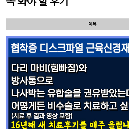
꼭 봐야 할 후기
퇴행성허리디스크와 허
제목
리디스크탈출의 차이점
허리디스크, 척추관협착
증 MRI만 보고 진단하면
안 되는 이유