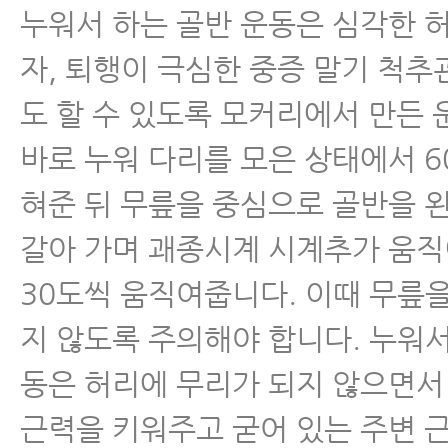
누워서 하는 골반 운동은 심각한 
- 허리디스크파열 회복 단계와 단
자, 퇴행이 극심한 중증 말기 척
- 허리디스크는 어떻게 척추협착증
도 할 수 있도록 모커리에서 만든 
까? 전조증상과 진행을 막는 방법
바로 누워 다리를 모은 상태에서 6
- 허리신경주사 꼭 맞아야 할 이유
혀준 뒤 무릎을 중심으로 골반을 왼
안 되는 이유
갈아 가며 괘종시계 시계추가 움
- 허리디스크 운동 불변의 법칙, 
30도씩 움직여줍니다. 이때 무릎
않으면 여러분의 허리는 나빠집니
지 않도록 주의해야 합니다. 누워서
- 허리디스크 허리통증 환자는 일
동은 허리에 무리가 되지 않으면서
닌 와이드 스쿼트를 해야 한다
근력을 키워주고 굳어 있는 주변 