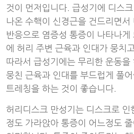
것이 먼저입니다. 급성기에 디스크
- 허리디스크 초기증상 자연치유
나온 수핵이 신경근을 건드리면서
- 허리디스크 자연치유 - 이론편
반응으로 염증성 통증이 나타나게 
- 허리디스크파열 자연치유 - 실전편
에 허리 주변 근육과 인대가 뭉치고
따라서 급성기에는 무리한 운동을
- 허리디스크파열 자연치유 - 실전편
및 회복패턴 알기
뭉친 근육과 인대를 부드럽게 풀어
트레칭을 하는 것이 좋습니다.
- 서울 한방척추전문병원이 알려
수술 신중히 결정해야 하는 이유
허리디스크 만성기는 디스크로 인
- 허리디스크 파열
정도 가라앉아 통증이 어느정도 
- 허리디스크 파열 흡수되는 이유