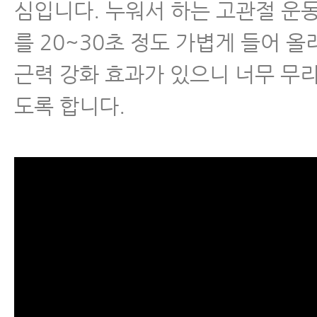
심입니다. 누워서 하는 고관절 운
척추관협착증
를 20~30초 정도 가볍게 들어 올
척추분리증
근력 강화 효과가 있으니 너무 무
도록 합니다.
척추전방전위증
척추유합술 후 재발
척추운동법
섬유근육통
수술 후 통증·재활