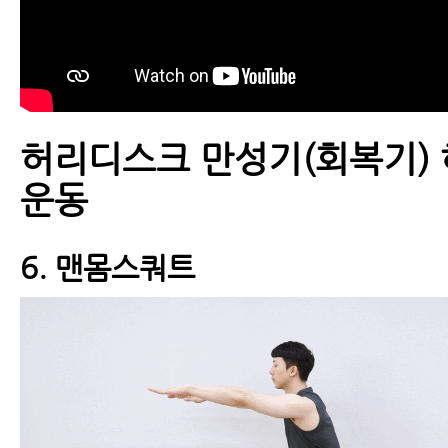
근육파열
디스크 내장증
허리디스크 만성기(회복기) 
운동
6. 맨몸스쿼트