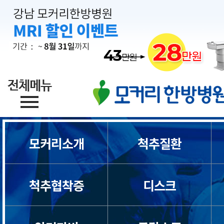
모커리소개
척추질환
척추협착증
디스크