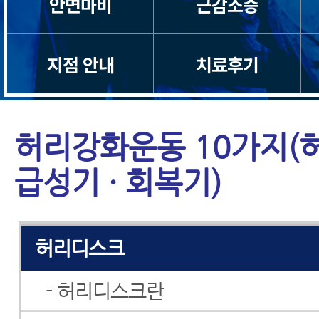
안면마비
근감소증
목디스크
지점 안내
치료후기
목통증
일자목/거북목
허리강화운동 10가지(
척수증
급성기 · 회복기)
경추관협착증
허리디스크
- 허리디스크란