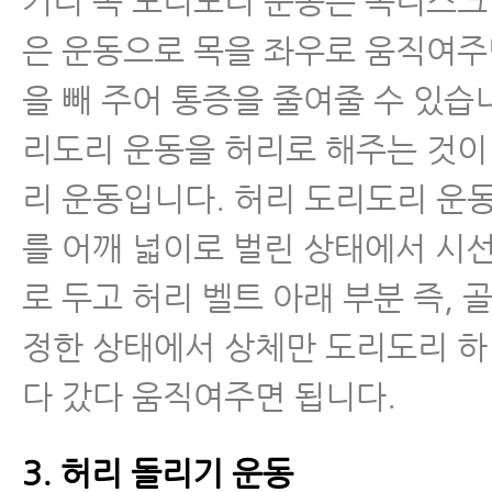
커리 목 도리도리 운동은 목디스크
은 운동으로 목을 좌우로 움직여주
- 추간판탈출증 운동 8.맨몸스쿼트
을 빼 주어 통증을 줄여줄 수 있습니
- 추간판탈출증 운동 9.계단 오르
리도리 운동을 허리로 해주는 것이
- 추간판탈출증 운동 10.모커리 
리 운동입니다. 허리 도리도리 운
를 어깨 넓이로 벌린 상태에서 시
- 퇴행성허리디스크와 허리디스크
로 두고 허리 벨트 아래 부분 즉, 
- 허리디스크, 척추관협착증 MRI
정한 상태에서 상체만 도리도리 하
면 안 되는 이유
다 갔다 움직여주면 됩니다.
- 허리디스크치료 - 허리디스크에
속 맞으신다고요?
3. 허리 돌리기 운동