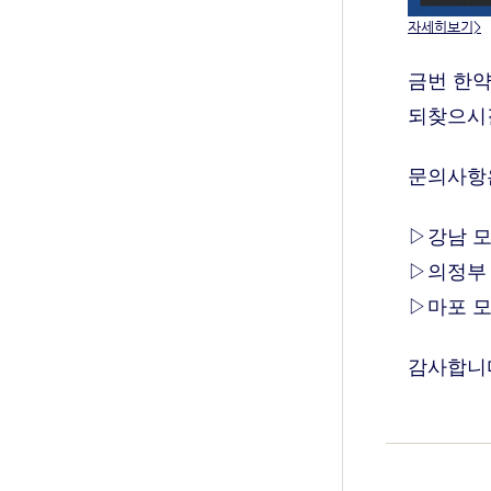
자세히보기>
금번 한약
되찾으시
문의사항은
▷강남 모커
▷의정부 모
▷마포 모커
감사합니