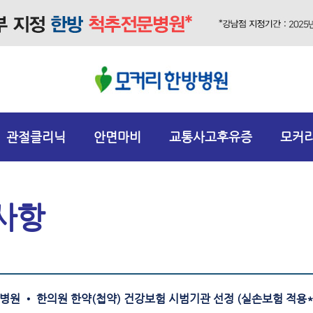
관절클리닉
안면마비
교통사고후유증
모커
사항
원 • 한의원 한약(첩약) 건강보험 시범기관 선정 (실손보험 적용