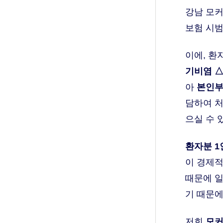
강남 모커
보험 시
이에, 환
기비염 
아
본인부
담하여 처
으실 수 
환자분 1
이 경제적
때문에 
기 때문에
저희
모커