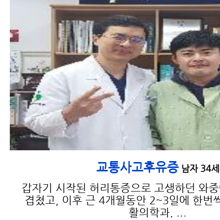
교통사고후유증
남자 34세
갑자기 시작된 허리통증으로 고생하던 와
겹쳤고, 이후 근 4개월동안 2~3일에 한번
활의학과, ...